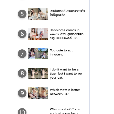
เขามันทรงดี ส่วนเราทรงตัว
5
ได้ก็บุญแล้ว
Happiness comes in
6
waves. ความสุขของฉันมา
ในรูปแบบของคลื่น IG:
eye.itsraree
Too cute to act
7
innocent
I don't want to be a
8
tiger, but I want to be
your cat.
Which view is better
9
between us?
Where is she? Come
10
and get some help.