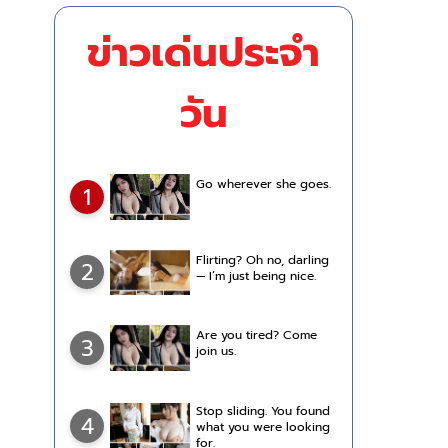
ข่าวเด่นประจำ
วัน
Go wherever she goes.
1
Flirting? Oh no, darling
2
— I’m just being nice.
Are you tired? Come
3
join us.
Stop sliding. You found
4
what you were looking
for.