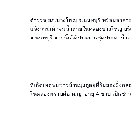
ตำรวจ สภ.บางใหญ่ จ.นนทบุรี พร้อมอาสาสมั
แจ้งว่ามีเด็กจมน้ำหายในคลองบางใหญ่ บร
จ.นนทบุรี จากนั้นได้ประสานชุดประดาน้ำ
ที่เกิดเหตุพบชาวบ้านมุงดูอยู่ที่ริมสองฝ
ในคลองทราบคือ ด.ญ. อายุ 4 ขวบ เป็นชา