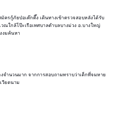
ครกู้ภัยป่อเต๊กตึ๊ง เดินทางเข้าตรวจสอบหลังได้รับ
ิเวณใกล้โป๊ะเรือเทศบาลตำบลบางม่วง อ.บางใหญ่
ลงงมค้นหา
ั่งคลองจำนวนมาก จากการสอบถามทราบว่าเด็กที่จมหาย
วเวียดนาม