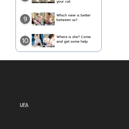
your cat.
Which view is better
9
between us?
Where is she? Come
10
and get some help.
UFA