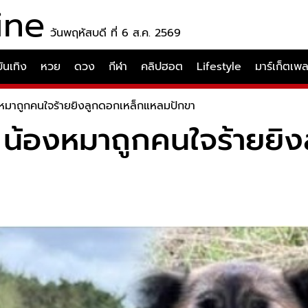
ine
วันพฤหัสบดี ที่ 6 ส.ค. 2569
บันเทิง
หวย
ดวง
กีฬา
คลิปฮอต
Lifestyle
มาร์เก็ตเพ
น้องหมาถูกคนใจร้ายยิงลูกดอกเหล็กแหลมปักขา
ใจ! น้องหมาถูกคนใจร้ายย