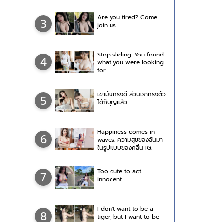
Are you tired? Come
3
join us.
Stop sliding. You found
4
what you were looking
for.
เขามันทรงดี ส่วนเราทรงตัว
5
ได้ก็บุญแล้ว
Happiness comes in
6
waves. ความสุขของฉันมา
ในรูปแบบของคลื่น IG:
eye.itsraree
Too cute to act
7
innocent
I don't want to be a
8
tiger, but I want to be