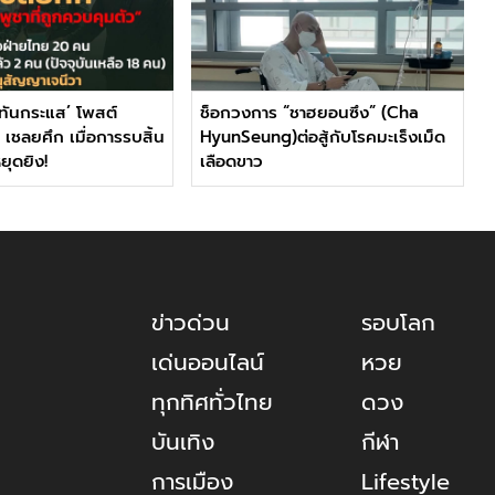
ทันกระแส’ โพสต์
ช็อกวงการ “ชาฮยอนซึง” (Cha
 เชลยศึก เมื่อการรบสิ้น
HyunSeung)ต่อสู้กับโรคมะเร็งเม็ด
หยุดยิง!
เลือดขาว
ข่าวด่วน
รอบโลก
เด่นออนไลน์
หวย
ทุกทิศทั่วไทย
ดวง
บันเทิง
กีฬา
การเมือง
Lifestyle