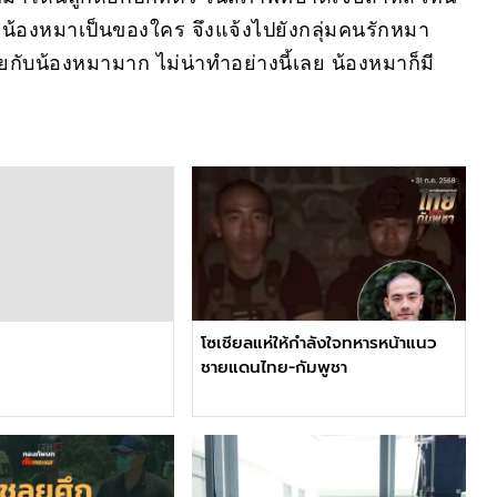
าน้องหมาเป็นของใคร จึงแจ้งไปยังกลุ่มคนรักหมา
กับน้องหมามาก ไม่น่าทำอย่างนี้เลย น้องหมาก็มี
โซเชียลแห่ให้กำลังใจทหารหน้าแนว
ชายแดนไทย-กัมพูชา