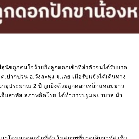
สุนัขถูกคนใจร้ายยิงลูกดอกเข้าที่ลำตัวจนได้รับบาด
.ปากปวน อ.วังสะพุง จ.เลย เมื่อรับแจ้งได้เดินทาง
ายุประมาณ 2 ปี ถูกยิงด้วยลูกดอกเหล็กแหลมยาว
 บาดเจ็บสาหัส สภาพอิดโรย ได้ทำการปฐมพยาบาล นำ
าโดนลูกดอกปักที่ตัว ในสภาพที่บาดเจ็บสาหัส เห็น