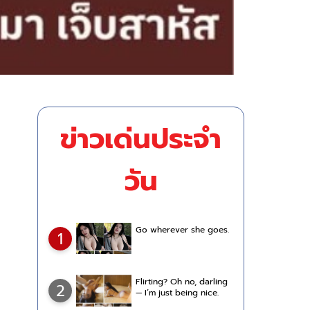
ข่าวเด่นประจำ
วัน
Go wherever she goes.
1
Flirting? Oh no, darling
2
— I’m just being nice.