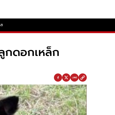
ลส
ิงลูกดอกเหล็ก