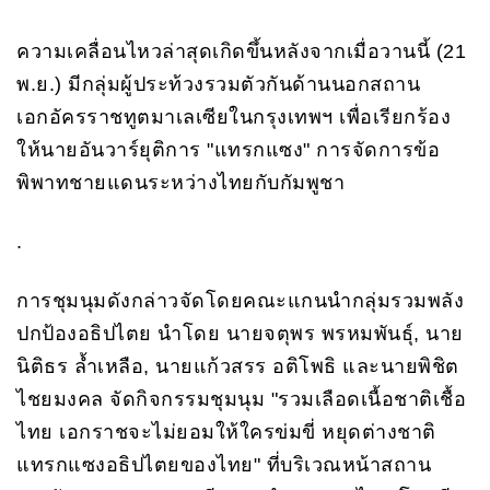
ความเคลื่อนไหวล่าสุดเกิดขึ้นหลังจากเมื่อวานนี้ (21
พ.ย.) มีกลุ่มผู้ประท้วงรวมตัวกันด้านนอกสถาน
เอกอัครราชทูตมาเลเซียในกรุงเทพฯ เพื่อเรียกร้อง
ให้นายอันวาร์ยุติการ "แทรกแซง" การจัดการข้อ
พิพาทชายแดนระหว่างไทยกับกัมพูชา
.
การชุมนุมดังกล่าวจัดโดยคณะแกนนำกลุ่มรวมพลัง
ปกป้องอธิปไตย นำโดย นายจตุพร พรหมพันธุ์, นาย
นิติธร ล้ำเหลือ, นายแก้วสรร อติโพธิ และนายพิชิต
ไชยมงคล จัดกิจกรรมชุมนุม "รวมเลือดเนื้อชาติเชื้อ
ไทย เอกราชจะไม่ยอมให้ใครข่มขี่ หยุดต่างชาติ
แทรกแซงอธิปไตยของไทย" ที่บริเวณหน้าสถาน