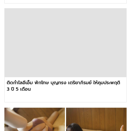
ติดกำไลอีเอ็ม พักโทษ บุญทรง เตริยาภิรมย์ ให้คุมประพฤติ
3 ปี 5 เดือน