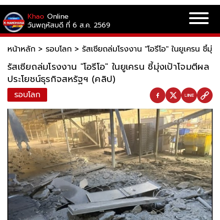
Khao
Online
วันพฤหัสบดี ที่ 6 ส.ค. 2569
หน้าหลัก
>
รอบโลก
>
รัสเซียถล่มโรงงาน "โอรีโอ" ในยูเครน ชี้มุ่
รัสเซียถล่มโรงงาน "โอรีโอ" ในยูเครน ชี้มุ่งเป้าโจมตีผล
ประโยชน์ธุรกิจสหรัฐฯ (คลิป)
รอบโลก