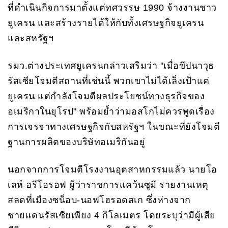
ที่ดำเนินกิจการมาตั้งแต่ทศวรรษ 1990 จ้างงานชาว
ยูเครน และสร้างรายได้ให้กับทั้งเศรษฐกิจยูเครน
และสหรัฐฯ
รมว.ต่างประเทศยูเครนกล่าวเสริมว่า "เมื่อขีปนาวุธ
รัสเซียโจมตีสถานที่เช่นนี้ พวกเขาไม่ได้เล็งเป้าแค่
ยูเครน แต่กำลังโจมตีผลประโยชน์ทางธุรกิจของ
อเมริกาในยุโรป" พร้อมย้ำว่ามอสโกไม่ควรพูดเรื่อง
การเจรจาทางเศรษฐกิจกับสหรัฐฯ ในขณะที่ยังโจมตี
ฐานการผลิตของบริษัทอเมริกันอยู่
นอกจากการโจมตีโรงงานอุตสาหกรรมแล้ว นายโอ
เลห์ ฮรีโฮรอฟ ผู้ว่าราชการแคว้นซูมี รายงานเหตุ
สลดที่เมืองซน็อบ-นอฟโฮรอดสเก ซึ่งห่างจาก
ชายแดนรัสเซียเพียง 4 กิโลเมตร โดยระบุว่ามีผู้เสีย