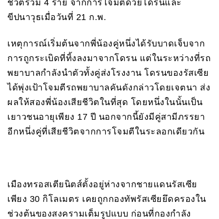
ชีวิตรวม 4 ราย จากการโจมตีด้วยโดรนและ
ขีปนาวุธเมื่อวันที่ 21 ก.พ.
เหตุการณ์เริ่มต้นจากพี่น้องคู่หนึ่งได้รับบาดเจ็บจาก
การถูกระเบิดที่ทิ้งลงมาจากโดรน แต่ในระหว่างที่รถ
พยาบาลกำลังนำตัวทั้งคู่ส่งโรงงาน โดรนของรัสเซีย
ได้พุ่งเป้าโจมตีรถพยาบาลคันดังกล่าวโดยเจตนา ส่ง
ผลให้สองพี่น้องเสียชีวิตในที่สุด โดยหนึ่งในนั้นเป็น
เยาวชนอายุเพียง 17 ปี นอกจากนี้ยังมีคู่สามีภรรยา
อีกหนึ่งคู่ที่เสียชีวิตจากการโจมตีในระลอกเดียวกัน
เมืองทรอสเตียนิตส์ตั้งอยู่ห่างจากชายแดนรัสเซีย
เพียง 30 กิโลเมตร เคยถูกกองทัพรัสเซียยึดครองใน
ช่วงต้นของสงครามเต็มรูปแบบ ก่อนที่กองกำลัง