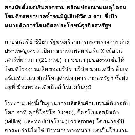
สองนับตั้งแต่เริ่มสงคราม พร้อมประณามเหตุโดรน
โจมตีรถพยาบาลซ้ำจนมีผู้เสียชีวิต 4 ราย ชี้เป้า
หมายคือการโจมตีผลประโยชน์ธุรกิจสหรัฐฯ
นายอันดรีย์ ซีบีฮา รัฐมนตรีว่าการกระทรวงการต่าง
ประเทศยูเครน เปิดเผยผ่านแพลตฟอร์ม X เมื่อวัน
เสาร์ที่ผ่านมา (21 ก.พ.) ว่า ขีปนาวุธของรัสเซียได้
โจมตีโรงงานผลิตของบริษัท บริษัท มอนเดลีช อินเต
อร์เนชันแนล ยักษ์ใหญ่ด้านอาหารจากสหรัฐฯ ซึ่งตั้ง
อยู่ที่เมืองทรอสเตียนิตส์ ในแคว้นซูมี
โรงงานแห่งนี้เป็นฐานการผลิตสินค้าแบรนด์ดังระดับ
โลก อาทิ คุกกี้โอรีโอ (Oreo), ช็อกโกแลตมิลก้า
(Milka) และทอปเบอโรน (Toblerone) โดยนายซีบี
ฮาระบุว่านี่ไม่ใช่เป้าหมายทางทหาร แต่เป็นโรงงาน