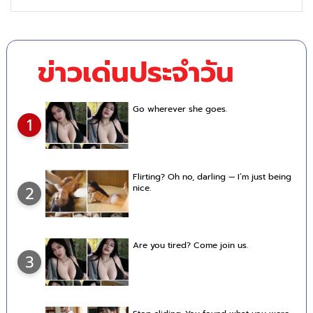
ข่าวเด่นประจำวัน
Go wherever she goes.
1
Flirting? Oh no, darling — I’m just being
nice.
2
Are you tired? Come join us.
3