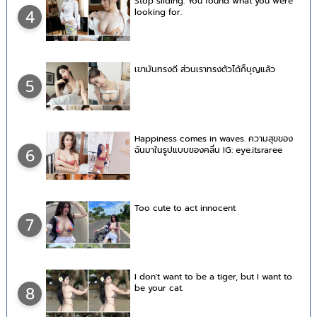
Stop sliding. You found what you were
looking for.
4
เขามันทรงดี ส่วนเราทรงตัวได้ก็บุญแล้ว
5
Happiness comes in waves. ความสุขของ
ฉันมาในรูปแบบของคลื่น IG: eye.itsraree
6
Too cute to act innocent
7
I don't want to be a tiger, but I want to
be your cat.
8