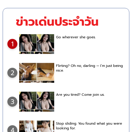
ข่าวเด่นประจำวัน
Go wherever she goes.
1
Flirting? Oh no, darling — I’m just being
nice.
2
Are you tired? Come join us.
3
Stop sliding. You found what you were
looking for.
4