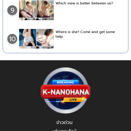
Which view is better between us?
9
Where is she? Come and get some
help.
10
ข่าวด่วน