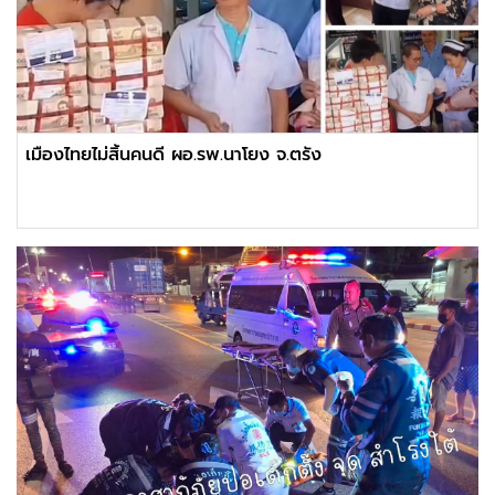
เมืองไทยไม่สิ้นคนดี ผอ.รพ.นาโยง จ.ตรัง