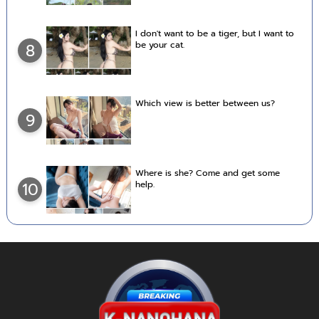
I don't want to be a tiger, but I want to
be your cat.
8
Which view is better between us?
9
Where is she? Come and get some
help.
10