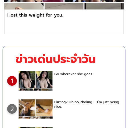
I lost this weight for you.
ข่าวเด่นประจำวัน
Go wherever she goes.
1
Flirting? Oh no, darling — I’m just being
nice.
2