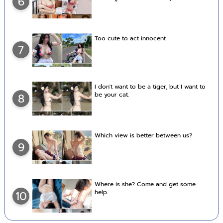
6
Too cute to act innocent
7
I don't want to be a tiger, but I want to
be your cat.
8
Which view is better between us?
9
Where is she? Come and get some
help.
10