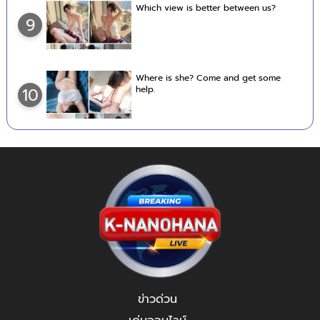
Which view is better between us?
9
Where is she? Come and get some
help.
10
ข่าวด่วน