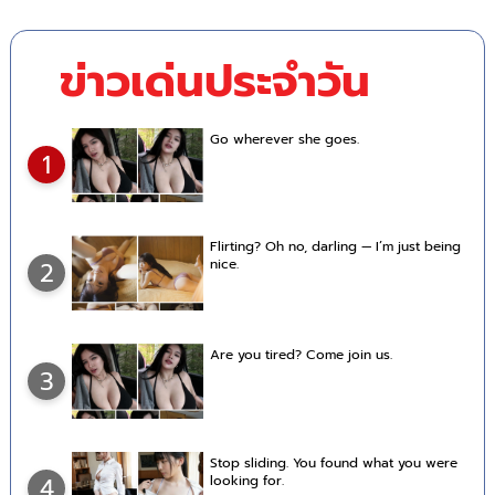
ข่าวเด่นประจำวัน
Go wherever she goes.
1
Flirting? Oh no, darling — I’m just being
nice.
2
Are you tired? Come join us.
3
Stop sliding. You found what you were
looking for.
4