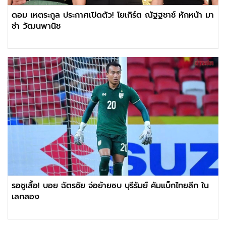
ดอม เหตระกูล ประกาศเปิดตัว! โยเกิร์ต ณัฐฐชาช์ หักหน้า มา
ช่า วัฒนพานิช
รอชูเสื้อ! บอย ฉัตรชัย จ่อย้ายซบ บุรีรัมย์ คัมแบ็กไทยลีก ใน
เลกสอง