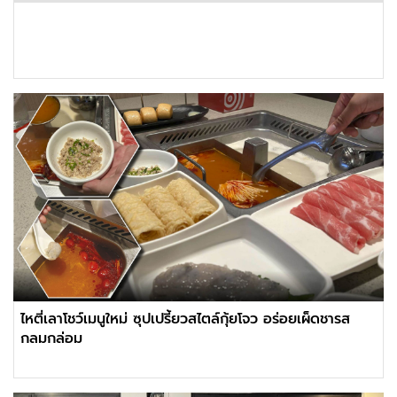
ไหตี่เลาโชว์เมนูใหม่ ซุปเปรี้ยวสไตล์กุ้ยโจว อร่อยเผ็ดชารส
กลมกล่อม