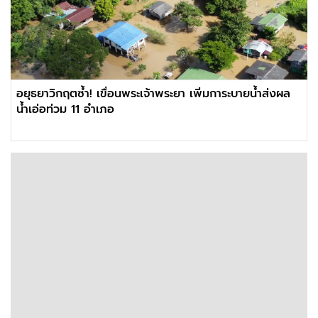
อยุธยาวิกฤตซ้ำ! เขื่อนพระเจ้าพระยา เพิ่มการะบายน้ำส่งผล
น้ำเอ่อท่วม 11 อำเภอ