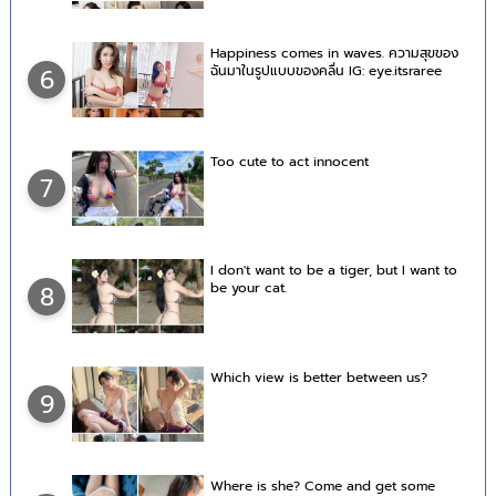
Happiness comes in waves. ความสุขของ
ฉันมาในรูปแบบของคลื่น IG: eye.itsraree
6
Too cute to act innocent
7
I don't want to be a tiger, but I want to
be your cat.
8
Which view is better between us?
9
Where is she? Come and get some