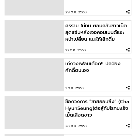
29 ต.ค. 2568
ศรราม ไม่ทน ตอบกลับชาวเน็ต
สุดแซ่บหลังเจอคอมเมนต์แซะ
หน้าเปลี่ยน แนะให้เลิกดื่ม
18 ต.ค. 2568
เก่งวงเฟลมเดือด!! ปกป้อง
ศักดิ์ตนเอง
1 ต.ค. 2568
ช็อกวงการ “ชาฮยอนซึง” (Cha
HyunSeung)ต่อสู้กับโรคมะเร็ง
เม็ดเลือดขาว
28 ก.ย. 2568