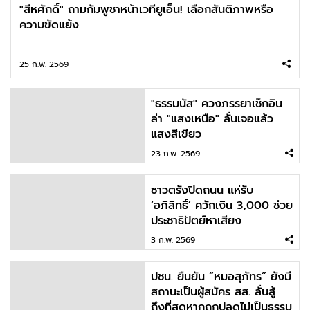
"สีหศักดิ์" ถามกัมพูชาหน้าเวทียูเอ็น! เลือกสันติภาพหรือ
ความขัดแย้ง
25 ก.พ. 2569
"ธรรมนัส" ควงภรรยาเช็กอิน
ล่า "แสงเหนือ" ลั่นเจอแล้ว
แสงสีเขียว
23 ก.พ. 2569
ชาวตรังปิดถนน แห่รับ
‘อภิสิทธิ์’ ควักเงิน 3,000 ช่วย
ประชาธิปัตย์หาเสียง
3 ก.พ. 2569
ปชน. ยืนยัน “หมอสุภัทร” ยังมี
สถานะเป็นผู้สมัคร สส. ลั่นสู้
ถึงที่สุดหากถูกปลดไม่เป็นธรรม