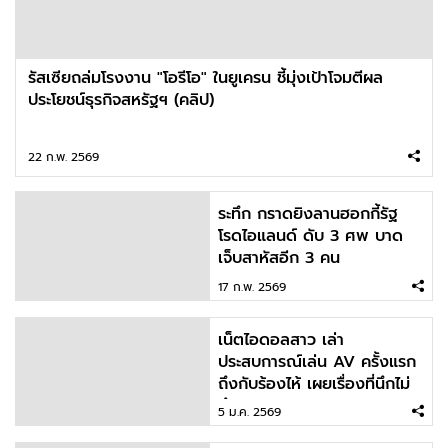
รัสเซียถล่มโรงงาน "โอรีโอ" ในยูเครน ชี้มุ่งเป้าโจมตีผล
ประโยชน์ธุรกิจสหรัฐฯ (คลิป)
22 ก.พ. 2569
ระทึก กราดยิงลานฮอกกี้รัฐ
โรดไอแลนด์ ดับ 3 ศพ บาด
เจ็บสาหัสอีก 3 คน
17 ก.พ. 2569
เน็ตไอดอลสาว เล่า
ประสบการณ์เล่น AV ครั้งแรก
ถึงกับร้องไห้ เผยเรื่องที่นึกไม่
ถึง
5 ม.ค. 2569