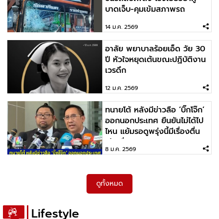
2026-02-12 08:57:23
บาดเจ็บ-คุมเข้มสภาพรถ
สดุดีวีรกรรม "ผอ.ศศิพัชร สินสโมสร" ยอมเป็นตัว
ประกันจนถูกยิง ปกป้องชีวิตนักเรียน
14 ม.ค. 2569
อาลัย พยาบาลร้อยเอ็ด วัย 30
2026-02-11 09:27:26
ปี หัวใจหยุดเต้นขณะปฏิบัติงาน
วันนี้ไม่เห็นค่า วันหน้าคือพรุ่งนี้ Model: Yuka
เวรดึก
Ogura
12 ม.ค. 2569
ทนายโต้ หลังมีข่าวลือ ‘บิ๊กโจ๊ก’
2026-02-10 09:38:51
ออกนอกประเทศ ยืนยันไม่ได้ไป
อากาศร้อนก็ทนเอา ขนาดเขาไม่รัก ยังทนได้เลย IG:
ไหน แย้มรอดูพรุ่งนี้มีเรื่องตื่น
aernwisetchat
เต้นเรื่
8 ม.ค. 2569
ดูทั้งหมด
Lifestyle