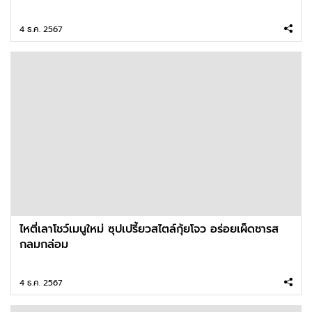
4 ธ.ค. 2567
ไหตี่เลาโชว์เมนูใหม่ ซุปเปรี้ยวสไตล์กุ้ยโจว อร่อยเผ็ดชารส
กลมกล่อม
4 ธ.ค. 2567