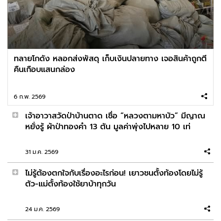
"สีหศักดิ์" ถามกัมพูชาหน้าเวทียูเอ็น! เลือกสันติภาพ
หรือความขัดแย้ง
2026-02-24 08:11:28
ทลายโกดัง หลอกส่งพัสดุ เก็บเงินปลายทาง เจอสินค้าถูกตี
เธอกลัวความสูงหรอ เห็นชอบทำตัวต่ำๆ Model:
คืนเกือบแสนกล่อง
Mei Harukawa
6 ก.พ. 2569
2026-02-23 08:34:58
เจ้าอาวาสวัดป่าบ้านตาด เชื่อ “หลวงตามหาบัว” มีญาณ
"ธรรมนัส" ควงภรรยาเช็กอินล่า "แสงเหนือ" ลั่นเจอ
หยั่งรู้ ผ้าป่าทองคำ 13 ตัน มูลค่าพุ่งไปหลาย 10 เท่
แล้วแสงสีเขียว
31 ม.ค. 2569
2026-02-22 10:50:19
ไม่รู้ต้องตกใจกับเรื่องอะไรก่อน! เยาวชนตั้งท้องโดยไม่รู้
รัสเซียถล่มโรงงาน "โอรีโอ" ในยูเครน ชี้มุ่งเป้าโจมตี
ตัว-แม่ตั้งท้องใช้ยาบ้าทุกวัน
ผลประโยชน์ธุรกิจสหรัฐฯ (คลิป)
24 ม.ค. 2569
2026-02-21 10:25:38